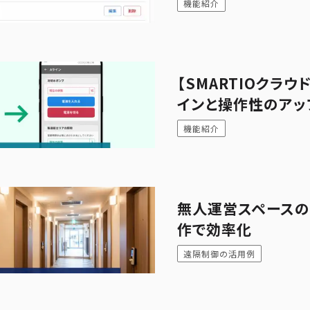
機能紹介
【SMARTIOクラ
インと操作性のアッ
機能紹介
無人運営スペース
作で効率化
遠隔制御の活用例