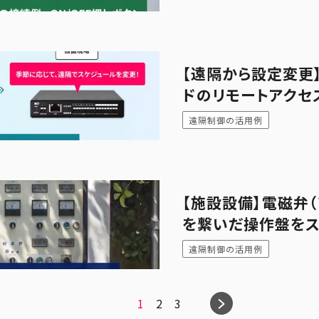
【遠隔から設定変更】
ドのリモートアクセ
遠隔制御の活用例
【施設設備】電磁弁（
を繋いだ操作盤を
遠隔制御の活用例
1
2
3